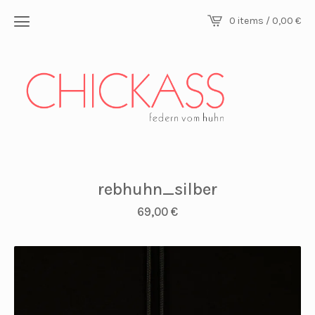
0 items / 0,00
€
rebhuhn_silber
69,00
€